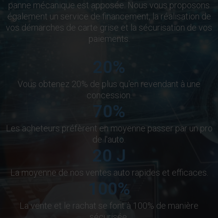
panne mécanique est apposée. Nous vous proposons
également un service de financement, la réalisation de
vos démarches de carte grise et la sécurisation de vos
paiements.
20
%
Vous obtenez 20% de plus qu'en revendant à une
concession.
70
%
Les acheteurs préfèrent en moyenne passer par un pro
de l'auto.
20
J
La moyenne de nos ventes auto rapides et efficaces.
100
%
La vente et le rachat se font à 100% de manière
sécurisée.