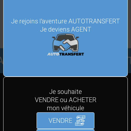
VOITURES
GARANTIES
Je rejoins l'aventure AUTOTRANSFERT
Je deviens AGENT
TELLIGEMMENT
VENDEZ FA
DÉCOUVREZ TOUTES NOS MARQUES
Je souhaite
VENDRE ou ACHETER
ET MODÈLES
mon véhicule
Nous avons sélectionné les meilleures marques
VENDRE
automobiles du marché, découvrez-les.