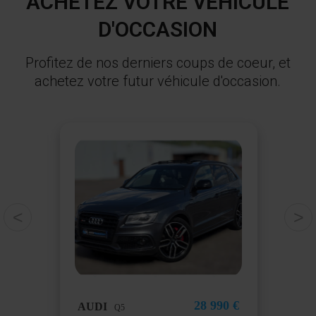
ACHETEZ VOTRE VÉHICULE
D'OCCASION
Profitez de nos derniers coups de coeur, et
achetez votre futur véhicule d'occasion.
<
>
90 €
28 990 €
AUDI
ME
Q5