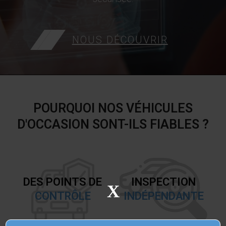
NOUS DÉCOUVRIR
POURQUOI NOS VÉHICULES
D'OCCASION SONT-ILS FIABLES ?
DES POINTS DE
INSPECTION
X
CONTRÔLE
INDÉPENDANTE